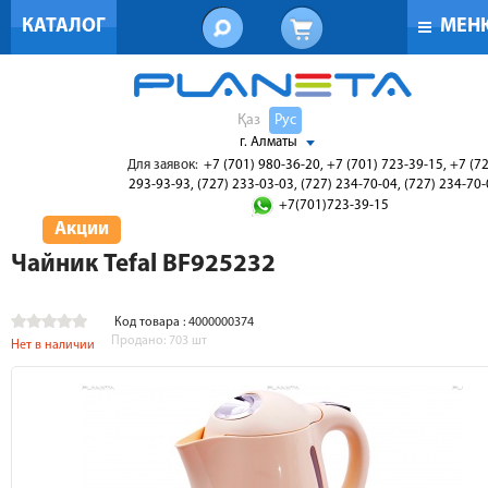
КАТАЛОГ
МЕН
Қаз
Рус
г. Алматы
Для заявок:
+7 (701) 980-36-20, +7 (701) 723-39-15, +7 (7
293-93-93, (727) 233-03-03, (727) 234-70-04, (727) 234-70
+7(701)723-39-15
Акции
Чайник Tefal BF925232
Код товара : 4000000374
Продано:
703
шт
Нет в наличии