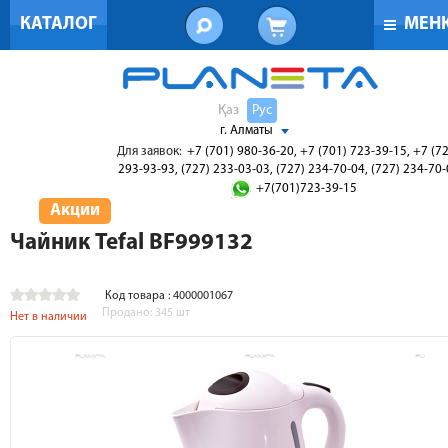
КАТАЛОГ
МЕН
Қаз
Рус
г. Алматы
Для заявок:
+7 (701) 980-36-20, +7 (701) 723-39-15, +7 (7
293-93-93, (727) 233-03-03, (727) 234-70-04, (727) 234-70
+7(701)723-39-15
Акции
Чайник Tefal BF999132
Код товара : 4000001067
Продано:
345
шт
Нет в наличии