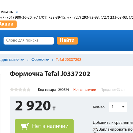
Алматы
+7 (701) 980-36-20, +7 (701) 723-39-15, +7 (727) 293-93-93, (727) 233-03-03, (7
Акции
Найти
 для выпечки
Формочки
Tefal J0337202
Формочка Tefal J0337202
Код товара : 290824
Нет в наличии
Продано:
93
шт
2 920
1
Кол-во:
Добавить к сравнени
Нет в наличии
Запланировать по