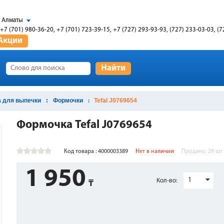
Алматы
+7 (701) 980-36-20, +7 (701) 723-39-15, +7 (727) 293-93-93, (727) 233-03-03, (7
Акции
Найти
 для выпечки
Формочки
Tefal J0769654
Формочка Tefal J0769654
Код товара : 4000003389
Нет в наличии
Продано:
29
шт
1 950
1
Кол-во: