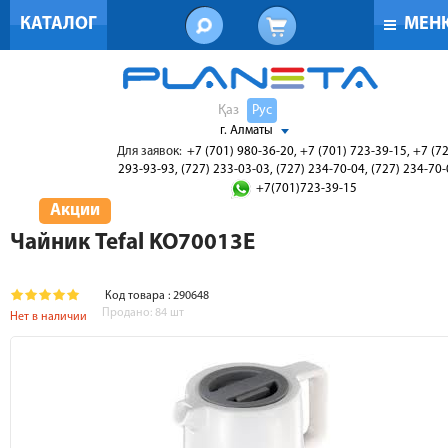
КАТАЛОГ
МЕН
Қаз
Рус
г. Алматы
Для заявок:
+7 (701) 980-36-20, +7 (701) 723-39-15, +7 (7
293-93-93, (727) 233-03-03, (727) 234-70-04, (727) 234-70
+7(701)723-39-15
Акции
Чайник Tefal KO70013E
Код товара : 290648
Продано:
84
шт
Нет в наличии