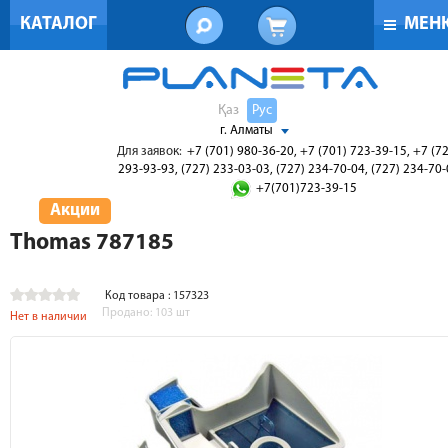
КАТАЛОГ
МЕН
Қаз
Рус
г. Алматы
Для заявок:
+7 (701) 980-36-20, +7 (701) 723-39-15, +7 (7
293-93-93, (727) 233-03-03, (727) 234-70-04, (727) 234-70
+7(701)723-39-15
Акции
Thomas 787185
Код товара : 157323
Продано:
103
шт
Нет в наличии