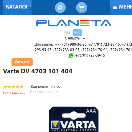
КАТАЛОГ
МЕН
Қаз
Рус
г. Алматы
Для заявок:
+7 (701) 980-36-20, +7 (701) 723-39-15, +7 (7
293-93-93, (727) 233-03-03, (727) 234-70-04, (727) 234-70
+7(701)723-39-15
Акции
Varta DV 4703 101 404
Код товара : 280553
Продано:
1792
шт
Нет в наличии