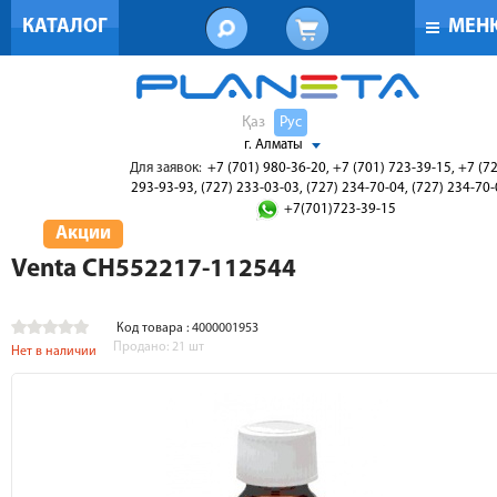
КАТАЛОГ
МЕН
Қаз
Рус
г. Алматы
Для заявок:
+7 (701) 980-36-20, +7 (701) 723-39-15, +7 (7
293-93-93, (727) 233-03-03, (727) 234-70-04, (727) 234-70
+7(701)723-39-15
Акции
Venta CH552217-112544
Код товара : 4000001953
Продано:
21
шт
Нет в наличии