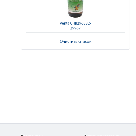
Venta CHB296832-
29967
Очистить список