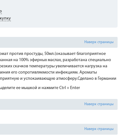
ю
купку
Наверх страницы
омат против простуды, 50мл.(оказывает благоприятное
ванная на 100% эфирных маслах, разработана специально
 резких скачков температуры увеличивается нагрузка на
ышения его сопротивляемости инфекциям. Ароматы
гоприятную и успокаивающую атмосферу.Сделано в Германии
делите ее мышкой и нажмите Ctrl + Enter
Наверх страницы
Наверх страницы