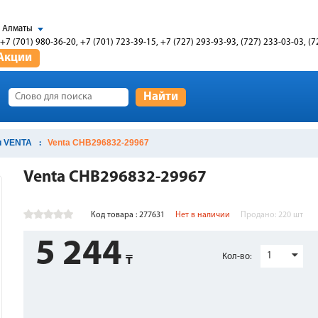
Алматы
+7 (701) 980-36-20, +7 (701) 723-39-15, +7 (727) 293-93-93, (727) 233-03-03, (7
Акции
Найти
и VENTA
Venta CHB296832-29967
Venta CHB296832-29967
Код товара : 277631
Нет в наличии
Продано:
220
шт
5 244
1
Кол-во: