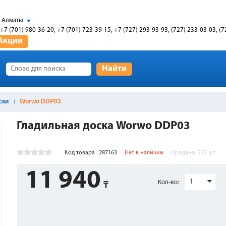
Алматы
+7 (701) 980-36-20, +7 (701) 723-39-15, +7 (727) 293-93-93, (727) 233-03-03, (7
Акции
Найти
ски
Worwo DDP03
Гладильная доска Worwo DDP03
Код товара : 287163
Нет в наличии
Продано:
222
шт
11 940
1
Кол-во: