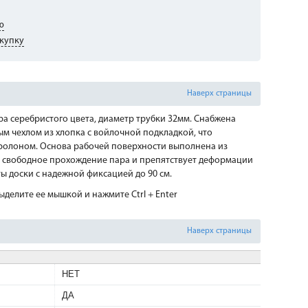
ю
купку
Наверх страницы
ра серебристого цвета, диаметр трубки 32мм. Снабжена
м чехлом из хлопка с войлочной подкладкой, что
ролоном. Основа рабочей поверхности выполнена из
т свободное прохождение пара и препятствует деформации
ы доски с надежной фиксацией до 90 см.
делите ее мышкой и нажмите Ctrl + Enter
Наверх страницы
НЕТ
ДА