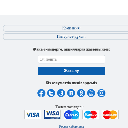
Компания:
Интернет-дүкен:
Жаңа өнімдерге, акцияларға жазылыңыз:
Жазылу
Біз әлеуметтік желілердеміз
Төлем тәсілдері:
Ресми хабарлама