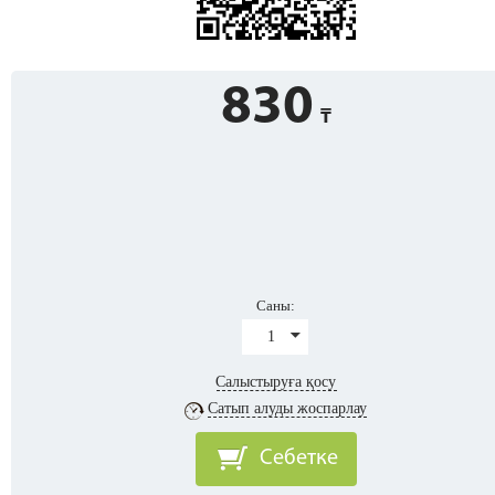
830
Саны:
1
Салыстыруға қосу
Сатып алуды жоспарлау
Себетке