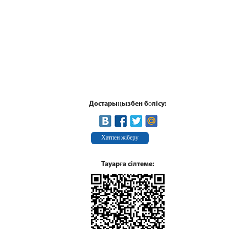
Достарыңызбен бөлісу:
Хатпен жіберу
Тауарға сілтеме: