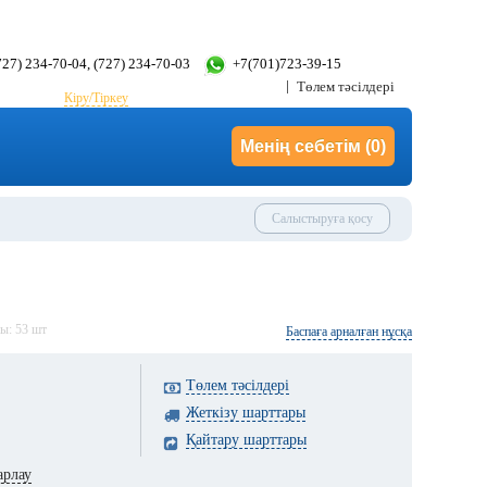
(727) 234-70-04, (727) 234-70-03
+7(701)723-39-15
Төлем тәсілдері
Кіру/Тіркеу
Менің себетім
(0)
Салыстыруға қосу
ды:
53
шт
Баспаға арналған нұсқа
Төлем тәсілдері
Жеткізу шарттары
Қайтару шарттары
арлау