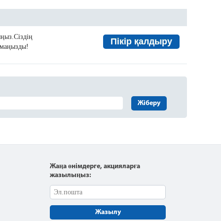
ыңыз.Сіздің
Пікір қалдыру
а маңызды!
Жіберу
Жаңа өнімдерге, акцияларға
жазылыңыз:
Жазылу