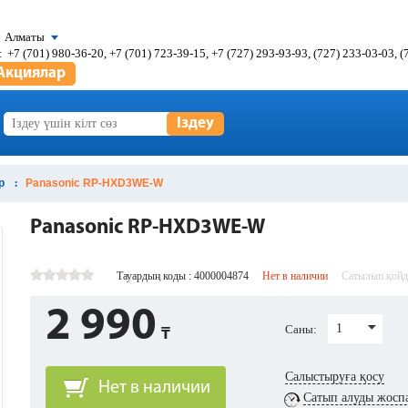
Алматы
:
+7 (701) 980-36-20, +7 (701) 723-39-15, +7 (727) 293-93-93, (727) 233-03-03, 
Акциялар
Іздеу
р
Panasonic RP-HXD3WE-W
Panasonic RP-HXD3WE-W
Тауардың коды : 4000004874
Нет в наличии
Сатылып қой
2 990
1
Саны:
Салыстыруға қосу
Нет в наличии
Сатып алуды жосп