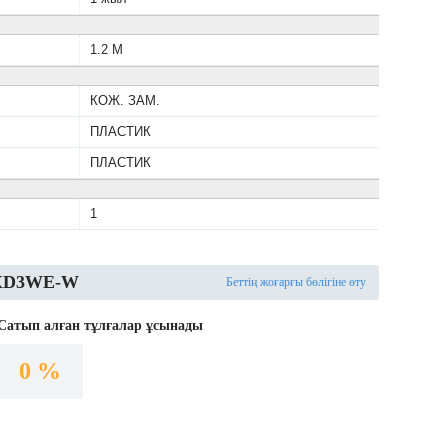
1.2 М
КОЖ. ЗАМ.
ПЛАСТИК
ПЛАСТИК
1
HXD3WE-W
Беттің жоғарғы бөлігіне өту
Сатып алған тұлғалар ұсынады
0 %