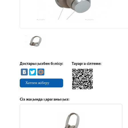
Достарыңызбен бөлісу:
Тауарға сілтеме:
Хатпен жіберу
Сіз жақында қарағаныңыз: