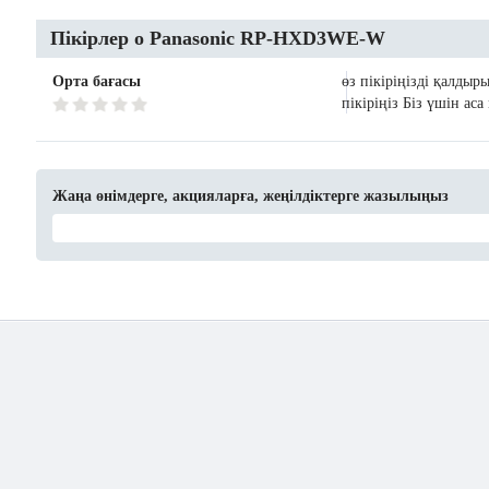
Пікірлер о Panasonic RP-HXD3WE-W
Орта бағасы
өз пікіріңізді қалдыр
пікіріңіз Біз үшін ас
Жаңа өнімдерге, акцияларға, жеңілдіктерге жазылыңыз