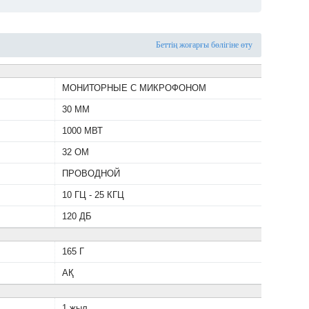
Беттің жоғарғы бөлігіне өту
МОНИТОРНЫЕ С МИКРОФОНОМ
30 ММ
1000 МВТ
32 ОМ
ПРОВОДНОЙ
10 ГЦ - 25 КГЦ
120 ДБ
165 Г
АҚ
1 жыл