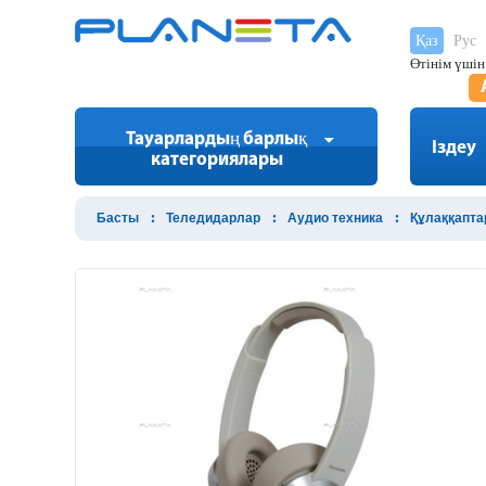
Қаз
Рус
Өтінім үшін
Тауарлардың барлық
Іздеу
категориялары
Басты
Теледидарлар
Аудио техника
Құлаққапта