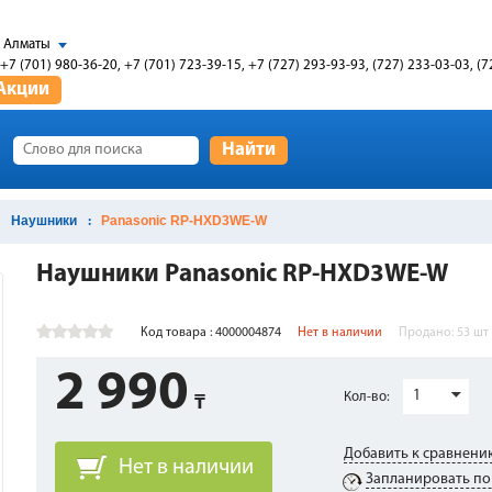
Алматы
+7 (701) 980-36-20, +7 (701) 723-39-15, +7 (727) 293-93-93, (727) 233-03-03, (7
Акции
Найти
Наушники
Panasonic RP-HXD3WE-W
Наушники Panasonic RP-HXD3WE-W
Код товара : 4000004874
Нет в наличии
Продано:
53
шт
2 990
1
Кол-во:
Добавить к сравнени
Нет в наличии
Запланировать по